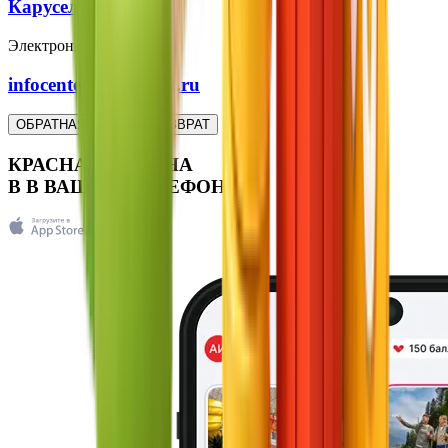
Карусель, 5
Электронная почта:
infocenter@kpresort.ru
ОБРАТНАЯ СВЯЗЬ
ВОЗВРАТ
КРАСНАЯ ПОЛЯНА
В
В
ВАШЕМ ТЕЛЕФОНЕ