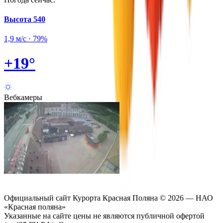
Высота
540
1,9 м/с
·
79%
2
+
19
°
Вебкамеры
Официальный сайт Курорта Красная Поляна © 2026 — НАО
«Красная поляна»
Указанные на сайте цены не являются публичной офертой