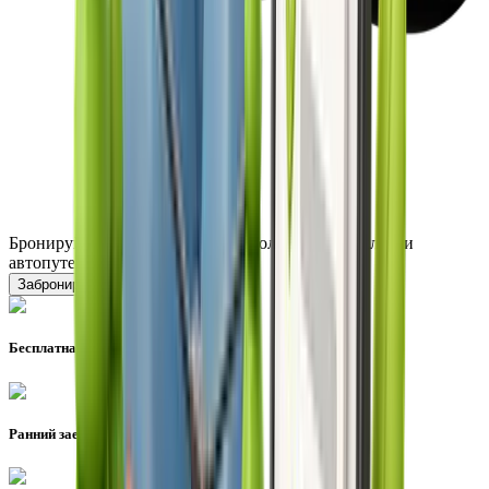
Бронируйте отель на Курорте и получите привилегии
автопутешественника
Забронировать
Бесплатная парковка везде
Ранний заезд или поздний выезд