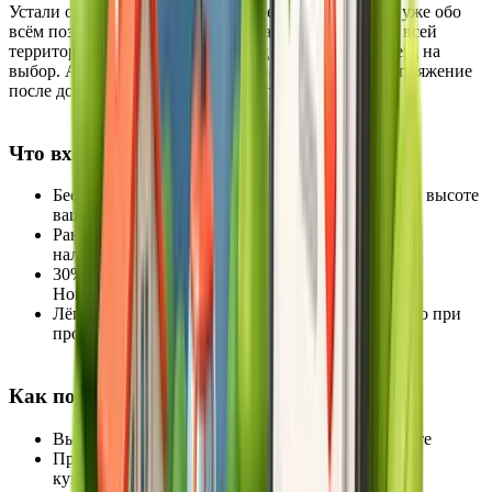
Устали от руля и мечтаете поскорее заселиться? Мы уже обо
всём позаботились. Для вас бесплатная парковка на всей
территории Курорта, ранний заезд или поздний выезд на
выбор. А ещё — скидка 30% на спа, чтобы снять напряжение
после долгой дороги и ланч-бокс при выезде
Что входит в предложение
Бесплатное место на любой парковке Курорта на высоте
вашего проживания
Ранний заезд или поздний выезд без доплат при
наличии свободных номеров
30% скидка в спа-комплексы отелей Марриотт,
Новотель Резорт и Спа, Панорама by Mercure
Лёгкий перекус в дорогу. Предоставляется только при
проживании в отелях, не в Апартаментах
Как получить бонусы
Выберите любой открытый тариф на нашем сайте
При заселении получите на стойке регистрации
купонную книгу, где будут собраны все ваши