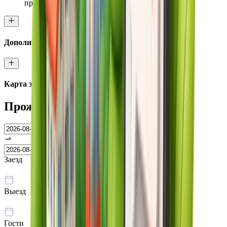
привилегии
Дополнительные преимущества
Карта заправок
Проживание на курорте
Заезд
8 августа
Выезд
9 августа
Гости