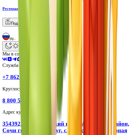
Рестораны
Подъемники
Камеры
+
19
°C
ru
Мы в соцсетях:
Служба бронирования:
+7 862 245 50 50
Круглосуточная поддержка:
8 800 550 20 20
Адрес курорта:
354392, Краснодарский край, Адлерский район,
Сочи городской округ, с. Эстосадок, ул. Горная