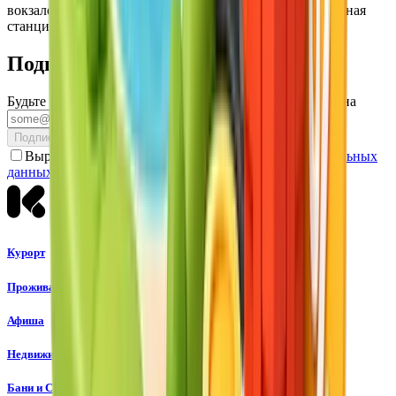
вокзалов Сочи и Адлер, а также аэропорта Сочи. Конечная
станция — Эстосадок или Роза Хутор.
Подпишитесь на рассылку
Будьте в курсе акций и событий Курорта Красная Поляна
Подписаться
Выражаю согласие с
условиями обработки Персональных
данных
и Программы лояльности
Курорт
Проживание
Афиша
Недвижимость
Бани и СПА