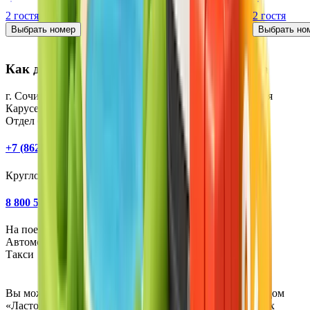
2 гостя
2 гостя
Выбрать номер
Выбрать но
Как добраться до Курорта Красная поляна
г. Сочи, Курорт Красная Поляна, Поляна 540, ул. Горная
Карусель, 5
Отдел бронирования:
+7 (862) 245-50-50
Круглосуточная поддержка:
8 800 550 20 20
На поезде
Автомобиль
Такси
Вы можете воспользоваться современным электропоездом
«Ласточка», который отправляется от железнодорожных