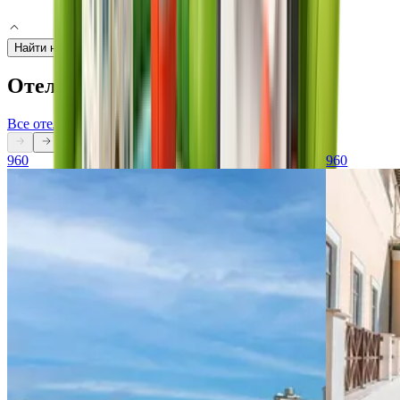
2 гостя, 1 номер
Найти номер
Отели курорта
Все отели
960
960